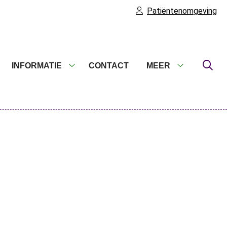
Patiëntenomgeving
INFORMATIE
CONTACT
MEER
nline
Informatie
Meer
egelen
submenu
submenu
n
ervices
ubmenu