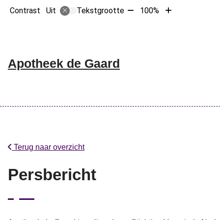
Tekst
Tekst
Contrast
Tekstgrootte
100%
Uit
verkleinen
vergroten
met
met
10%
10%
Hoofdme
Apotheek de Gaard
Terug naar overzicht
Persbericht