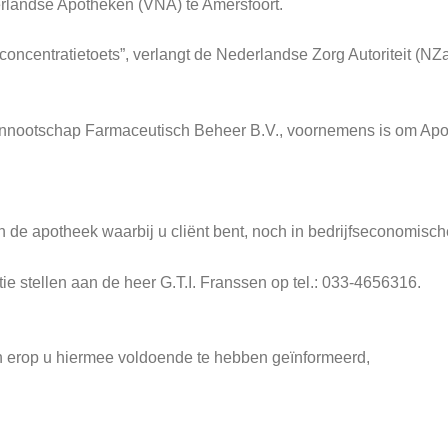
rlandse Apotheken (VNA) te Amersfoort.
concentratietoets”, verlangt de Nederlandse Zorg Autoriteit (NZ
vennootschap Farmaceutisch Beheer B.V., voornemens is om Apot
n de apotheek waarbij u cliënt bent, noch in bedrijfseconomische
ie stellen aan de heer G.T.I. Franssen op tel.: 033-4656316.
n erop u hiermee voldoende te hebben geïnformeerd,