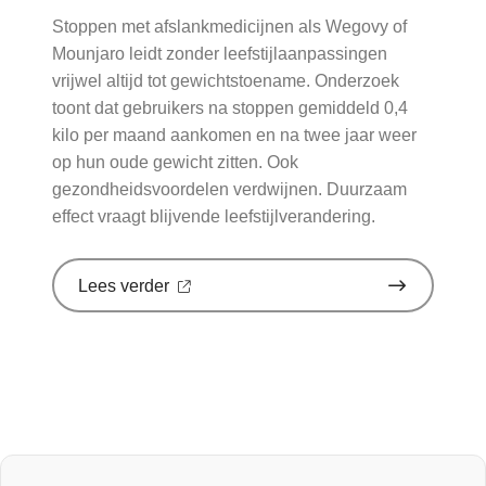
zorggids
Stoppen met afslankmedicijnen als Wegovy of
Mounjaro leidt zonder leefstijlaanpassingen
vrijwel altijd tot gewichtstoename. Onderzoek
toont dat gebruikers na stoppen gemiddeld 0,4
kilo per maand aankomen en na twee jaar weer
op hun oude gewicht zitten. Ook
gezondheidsvoordelen verdwijnen. Duurzaam
effect vraagt blijvende leefstijlverandering.
over
Lees verder
'Stoppen
met
afslankmedicijnen
betekent
zonder
leefstijlaanpassingen
weer
gewichtstoename'
op
Nationale