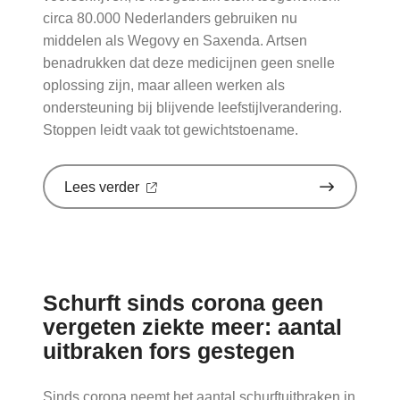
circa 80.000 Nederlanders gebruiken nu
middelen als Wegovy en Saxenda. Artsen
benadrukken dat deze medicijnen geen snelle
oplossing zijn, maar alleen werken als
ondersteuning bij blijvende leefstijlverandering.
Stoppen leidt vaak tot gewichtstoename.
over
Lees verder
'Sinds
huisartsen
afslankmedicijnen
mogen
voorschrijven,
neemt
Schurft sinds corona geen
gebruik
toe'
vergeten ziekte meer: aantal
op
uitbraken fors gestegen
Nationale
zorggids
Sinds corona neemt het aantal schurftuitbraken in