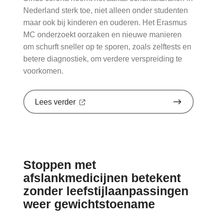
Nederland sterk toe, niet alleen onder studenten
maar ook bij kinderen en ouderen. Het Erasmus
MC onderzoekt oorzaken en nieuwe manieren
om schurft sneller op te sporen, zoals zelftests en
betere diagnostiek, om verdere verspreiding te
voorkomen.
over
Lees verder
'Schurft
sinds
corona
geen
vergeten
ziekte
Stoppen met
meer:
aantal
afslankmedicijnen betekent
uitbraken
zonder leefstijlaanpassingen
fors
gestegen'
weer gewichtstoename
op
Nationale